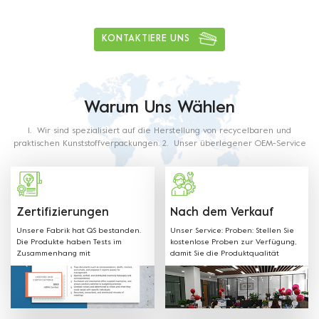
1
5
0
tons
KONTAKTIERE UNS
Warum Uns Wählen
1. Wir sind spezialisiert auf die Herstellung von recycelbaren und
praktischen Kunststoffverpackungen. 2. Unser überlegener OEM-Service
ist entschlossen, Sie in Erstaunen zu versetzen. 3. Mit reicher Erfahrung
in dieser Branche wird unser Personal alle Ihre Anforderungen erfüllen.
4. Unsere Produkte werden aus lebensmittelechtem Kunststoff
hergestellt. Das verwendete Material und die Produktionsverfahren mit
Lebensmittelkontaktanforderungen wie in den nachstehenden
Zertifizierungen
Nach dem Verkauf
Verordnungen und Richtlinien beschrieben.
Unsere Fabrik hat QS bestanden.
Unser Service: Proben: Stellen Sie
Die Produkte haben Tests im
kostenlose Proben zur Verfügung,
Zusammenhang mit
damit Sie die Produktqualität
Lebensmittelverpackungen
überprüfen und testen können.
bestanden und erhielt SGS FDA, EU,
Verschiedene Formen, Farben,
CE, LFGB und andere Zertifikate.
Materialien und beliebige Größen
können nach Kundenwunsch
angepasst werden. Willkommener