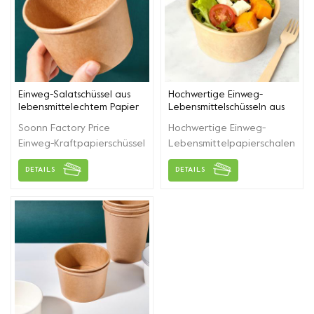
Einweg-Salatschüssel aus
Hochwertige Einweg-
lebensmittelechtem Papier
Lebensmittelschüsseln aus
zum Mitnehmen
Papier mit Deckel
Soonn Factory Price
Hochwertige Einweg-
Einweg-Kraftpapierschüssel
Lebensmittelpapierschalen
mit Deckel für
mit Deckel. Sie verfügen
DETAILS
DETAILS
Salat/Nudeln/Hot
über beste
Pot/Suppe/Dessert und
Versiegelungseigenschaften
andere
und sind aus dickem
Lebensmittelverpackungen.
Kraftpapier und weißem
Papier gefertigt.
Verschiedene
Spezifikationen und
Größen können Ihren
unterschiedlichen
Anforderungen gerecht