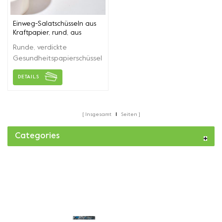
werden.
Einweg-Salatschüsseln aus
Kraftpapier, rund, aus
Papier
Runde, verdickte
Gesundheitspapierschüssel
mit Deckel für
DETAILS
Obst/Salat/Suppe und
andere
Lebensmittelverpackungen
Insgesamt
1
Seiten
Categories
Tägliche Lieferkapazität von mehr als