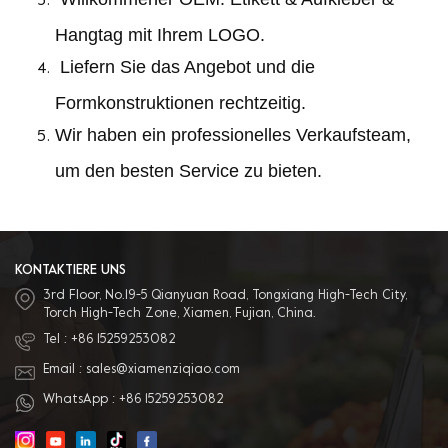
Hangtag mit Ihrem LOGO.
Liefern Sie das Angebot und die
Formkonstruktionen rechtzeitig.
Wir haben ein professionelles Verkaufsteam,
um den besten Service zu bieten.
KONTAKTIERE UNS
3rd Floor, No.19-5 Qianyuan Road, Tongxiang High-Tech City,
Torch High-Tech Zone, Xiamen, Fujian, China.
Tel :
+86 15259253082
Email :
sales@xiamenziqiao.com
WhatsApp :
+86 15259253082