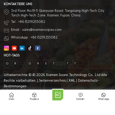
KONTAKTIERE UNS
3rd Floor, No.19-5 Qianyuan Road, Tongxiang High-Tech City,
Torch High-Tech Zone, Xiamen, Fujian, China.
Tel :
+86 15259253082
Email :
sales@xiamenziqiao.com
WhatsApp :
+86 15259253082
HOT-TAGS
O
R
O
R
E
T
T
T
Urheberrechte © © 2026 Xiamen Soonn Technology Co., Ltd Alle
Rechte vorbehalten. |
Seitenverzeichnis
|
XML
|
Datenschutz-
Bestimmungen
IPv6-Netzwerk unterstützt
Heim
Produkte
Kontakt
WhatsApp