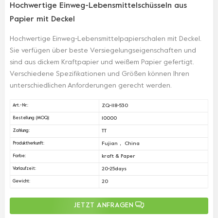
Hochwertige Einweg-Lebensmittelschüsseln aus
Papier mit Deckel
Hochwertige Einweg-Lebensmittelpapierschalen mit Deckel.
Sie verfügen über beste Versiegelungseigenschaften und
sind aus dickem Kraftpapier und weißem Papier gefertigt.
Verschiedene Spezifikationen und Größen können Ihren
unterschiedlichen Anforderungen gerecht werden.
ZQ-118-530
Art.-Nr.:
10000
Bestellung (MOQ):
TT
Zahlung:
Fujian， China
Produktherkunft:
kraft & Paper
Farbe:
20-25days
Vorlaufzeit:
20
Gewicht:
JETZT ANFRAGEN