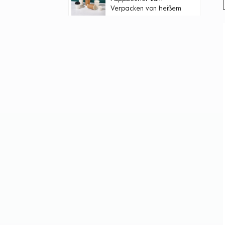
Verpacken von heißem
Tee mit schwarzem
Deckel
Einweg-Salatschüssel
aus
lebensmittelechtem
Papier zum Mitnehmen
Einweg-Papierschale
aus Aluminiumfolie für
die Verpackung heißer
Lebensmittel