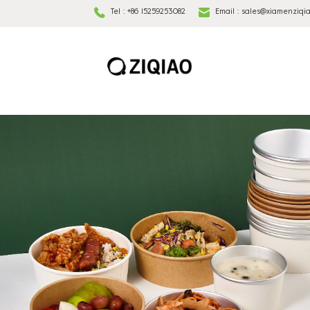
Tel :
+86 15259253082
Email :
sales@xiamenziqi