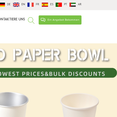
DE
EN
FR
ES
PT
AR
NTAKTIERE UNS
Ein Angebot Bekommen