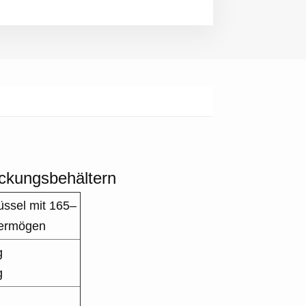
ackungsbehältern
ssel mit 165–
vermögen
g
g