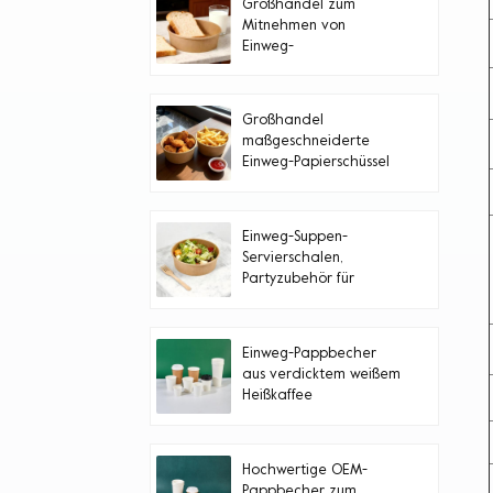
Großhandel zum
Mitnehmen von
Einweg-
Lebensmittelbehältern,
Papierschüssel mit
Deckel
Großhandel
maßgeschneiderte
Einweg-Papierschüssel
zum Mitnehmen
Einweg-Suppen-
Servierschalen,
Partyzubehör für
heiße/kalte Speisen,
Suppe
Einweg-Pappbecher
aus verdicktem weißem
Heißkaffee
Hochwertige OEM-
Pappbecher zum