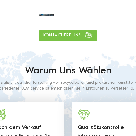
1
5
0
tons
KONTAKTIERE UNS
Warum Uns Wählen
ezialisiert auf die Herstellung von recycelbaren und praktischen Kunststo
erlegener OEM-Service ist entschlossen, Sie in Erstaunen zu versetzen. 3.
dieser Branche wird unser Personal alle Ihre Anforderungen erfüllen. 4. U
aus lebensmittelechtem Kunststoff hergestellt. Das verwendete Material
ionsverfahren mit Lebensmittelkontaktanforderungen wie in den nachs
Verordnungen und Richtlinien beschrieben.
ach dem Verkauf
Qualitätskontrolle
er Service: Proben: Stellen Sie
Anforderungen an die