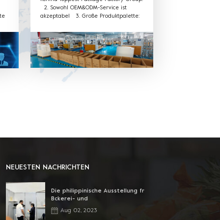
2. Sowohl OEM&ODM-Service ist
te
akzeptabel 3. Große Produktpalette:
Verwendung für Obst- und
Gemüseverpackungen PET-
t
Kunststoffbox, Tablett, Kunststoff-
Rollenfolie und Tasche für
Frischhaltung. Sushi, Kuchen , Keks,
Salat und eine weitere Kunststoffbox
für Lebensmittelverpackungen ,
Tablett, Rollfolie und Beutel aus
Kunststoff , alles aus einer Hand 4.
Verschiedene Materialien erhältlich:
Das Material kann PVC, PET, PP und
andere Umweltschutzmaterialien sein.
5. Ausgezeichneter Kundendienst:
Wir haben ein professionelles
Verkaufsteam, um den besten Service
zu bieten.
NEUESTEN NACHRICHTEN
Die philippinische Ausstellung fr
Bckerei- und
Lebensmittelverarbeitung
Aug 02, 2023
beginnt!