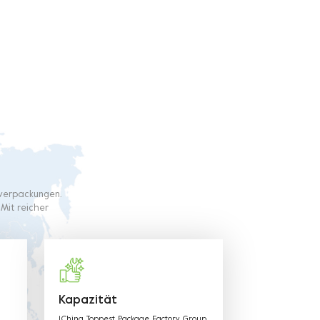
ffverpackungen.
 Mit reicher
nsere Produkte
 und die
tehenden
Kapazität
1.China Toppest Package Factory Group.