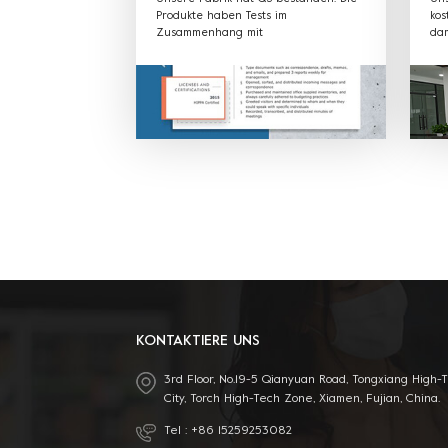
Produkte haben Tests im
kos
Zusammenhang mit
dam
Lebensmittelverpackungen bestanden
übe
und erhielt SGS FDA, EU, CE, LFGB und
Ver
andere Zertifikate.
Mat
kö
an
OEM
mit
Ang
rec
pro
bes
KONTAKTIERE UNS
3rd Floor, No.19-5 Qianyuan Road, Tongxiang High-
City, Torch High-Tech Zone, Xiamen, Fujian, China.
Tel :
+86 15259253082