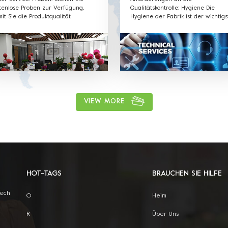
tenlose Proben zur Verfügung,
Qualitätskontrolle: Hygiene Die
it Sie die Produktqualität
Hygiene der Fabrik ist der wichtigs
rprüfen und testen können.
Teil unserer Produktion. Unsere
schiedene Formen, Farben,
Mitarbeiter sind in allen
erialien und beliebige Größen
Hygieneanforderungen gut geschul
nnen nach Kundenwunsch
und halten sich an die Regeln.
gepasst werden. Willkommener
: Etikett & Aufkleber & Hangtag
 Ihrem LOGO. Liefern Sie das
ebot und die Formkonstruktionen
htzeitig. Wir haben ein
VIEW MORE
fessionelles Verkaufsteam, um den
ten Service zu bieten.
HOT-TAGS
BRAUCHEN SIE HILFE
Tech
O
Heim
R
Über Uns