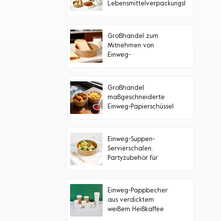
Lebensmittelverpackungsbehälter
aus Papier
Großhandel zum
Mitnehmen von
Einweg-
Lebensmittelbehältern,
Papierschüssel mit
Deckel
Großhandel
maßgeschneiderte
Einweg-Papierschüssel
zum Mitnehmen
Einweg-Suppen-
Servierschalen,
Partyzubehör für
heiße/kalte Speisen,
Suppe
Einweg-Pappbecher
aus verdicktem
weißem Heißkaffee