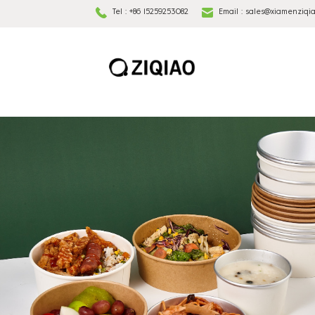
Tel :
+86 15259253082
Email :
sales@xiamenziqi