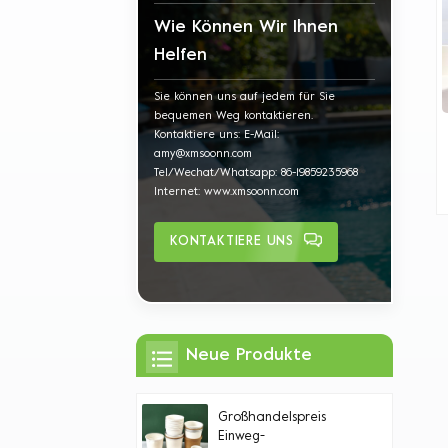
Wie Können Wir Ihnen
Helfen
Sie können uns auf jedem für Sie
bequemen Weg kontaktieren.
Kontaktiere uns: E-Mail:
amy@xmsoonn.com
Tel/Wechat/Whatsapp: 86-19859235968
Internet: www.xmsoonn.com
KONTAKTIERE UNS
Neue Produkte
Großhandelspreis
Einweg-