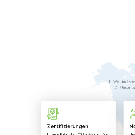
1. Wir sind sp
2. Unser üb
Erfahrung in 
werden 
Produkt
Zertifizierungen
N
Unsere Fabrik hat QS bestanden. Die
Uns