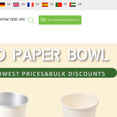
DE
EN
FR
ES
PT
AR
NTAKTIERE UNS
Ein Angebot Bekommen