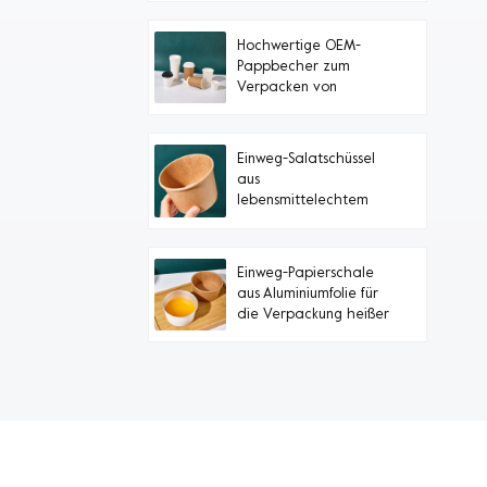
Hochwertige OEM-
Pappbecher zum
Verpacken von
heißem Tee mit
schwarzem Deckel
Einweg-Salatschüssel
aus
lebensmittelechtem
Papier zum Mitnehmen
Einweg-Papierschale
aus Aluminiumfolie für
die Verpackung heißer
Lebensmittel
Tägl