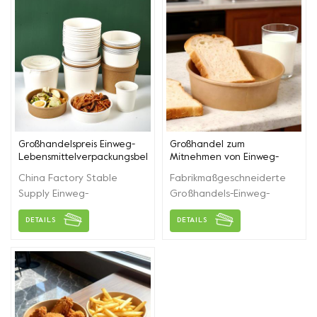
Großhandelspreis Einweg-
Großhandel zum
Lebensmittelverpackungsbehälter
Mitnehmen von Einweg-
aus Papier
Lebensmittelbehältern,
China Factory Stable
Fabrikmaßgeschneiderte
Papierschüssel mit Deckel
Supply Einweg-
Großhandels-Einweg-
Papierschüssel für
Lebensmittelbehälter mit
DETAILS
DETAILS
Lebensmittelverpackungen
Deckel, für Mittagessen,
mit PP/PET/OPS-Deckeln.
Salat, Nudeln, Suppe, Take-
Importiertes Glimmer-
away-Verpackung.
Kraftpapier in
Lebensmittelqualität mit
Doppelbeschichtung.