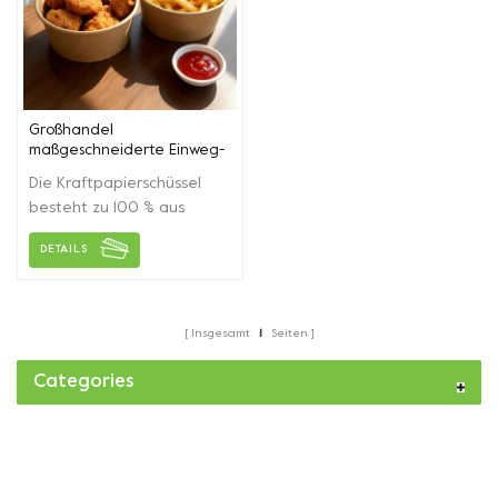
Großhandel
maßgeschneiderte Einweg-
Papierschüssel zum
Die Kraftpapierschüssel
Mitnehmen
besteht zu 100 % aus
umweltfreundlichem und
DETAILS
umweltfreundlichem
Kraftpapier, ist
auslaufsicher und
schmutzabweisend.
Insgesamt
1
Seiten
Lebensmitteltaugliches
Material kann je nach
Categories
Kundenwunsch angepasst
werden.