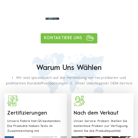
Tägliche Lieferkapazität von mehr als
1
5
0
tons
KONTAKTIERE UNS
Warum Uns Wählen
1. Wir sind spezialisiert auf die Herstellung von recycelbaren und
praktischen Kunststoffverpackungen. 2. Unser überlegener OEM-Service
ist entschlossen, Sie in Erstaunen zu versetzen. 3. Mit reicher Erfahrung
in dieser Branche wird unser Personal alle Ihre Anforderungen erfüllen.
4. Unsere Produkte werden aus lebensmittelechtem Kunststoff
hergestellt. Das verwendete Material und die Produktionsverfahren mit
Lebensmittelkontaktanforderungen wie in den nachstehenden
Zertifizierungen
Nach dem Verkauf
Verordnungen und Richtlinien beschrieben.
Unsere Fabrik hat QS bestanden.
Unser Service: Proben: Stellen Sie
Die Produkte haben Tests im
kostenlose Proben zur Verfügung,
Zusammenhang mit
damit Sie die Produktqualität
Lebensmittelverpackungen
überprüfen und testen können.