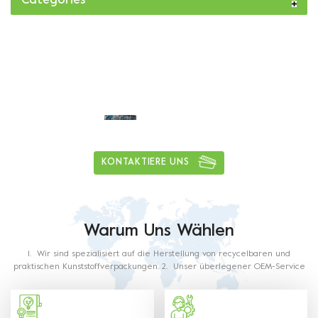
Categories
Tägliche Lieferkapazität von mehr als
1
5
0
tons
KONTAKTIERE UNS
Warum Uns Wählen
1. Wir sind spezialisiert auf die Herstellung von recycelbaren und
praktischen Kunststoffverpackungen. 2. Unser überlegener OEM-Service
ist entschlossen, Sie in Erstaunen zu versetzen. 3. Mit reicher Erfahrung
in dieser Branche wird unser Personal alle Ihre Anforderungen erfüllen.
4. Unsere Produkte werden aus lebensmittelechtem Kunststoff