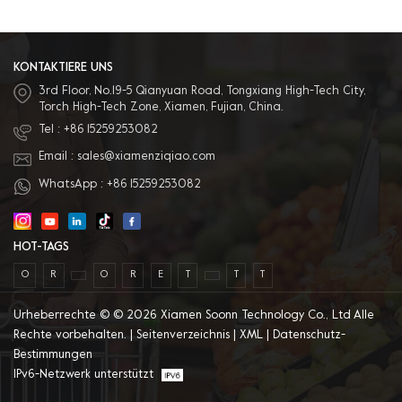
Kunststoff , alles aus einer Hand
4. Verschiedene Materialien
erhältlich: Das Material kann PVC,
PET, PP und andere
Umweltschutzmaterialien sein. 5.
KONTAKTIERE UNS
Ausgezeichneter Kundendienst:
3rd Floor, No.19-5 Qianyuan Road, Tongxiang High-Tech City,
Wir haben ein professionelles
Torch High-Tech Zone, Xiamen, Fujian, China.
Verkaufsteam, um den besten
Service zu bieten.
Tel :
+86 15259253082
Email :
sales@xiamenziqiao.com
WhatsApp :
+86 15259253082
HOT-TAGS
O
R
O
R
E
T
T
T
Urheberrechte © © 2026 Xiamen Soonn Technology Co., Ltd Alle
Rechte vorbehalten. |
Seitenverzeichnis
|
XML
|
Datenschutz-
Bestimmungen
IPv6-Netzwerk unterstützt