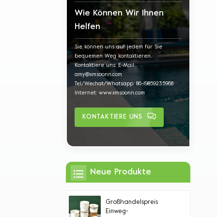
Wie Können Wir Ihnen
Helfen
Sie können uns auf jedem für Sie
bequemen Weg kontaktieren.
Kontaktiere uns: E-Mail:
amy@xmsoonn.com
Tel/Wechat/Whatsapp: 86-19859235968
Internet: www.xmsoonn.com
KONTAKTIERE UNS
Neue Produkte
Großhandelspreis
Einweg-