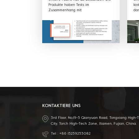
Produkte haben Tests im
kos
Zusammenhang mit
dam
Lebensmittelverpackungen bestanden
übe
und erhielt SGS FDA, EU, CE, LFGB und
Ver
andere Zertifikate.
Mat
kö
an
OEM
mit
Ang
rec
pro
bes
KONTAKTIERE UNS
3rd Floor, No.19-5 Qianyuan Road, Tongxiang High-
City, Torch High-Tech Zone, Xiamen, Fujian, China.
Tel :
+86 15259253082