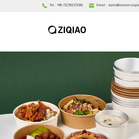
Tel :
+86 15259253082
Email :
sales@xiamenziqi