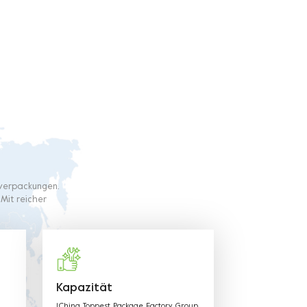
ffverpackungen.
 Mit reicher
nsere Produkte
 und die
tehenden
Kapazität
1.China Toppest Package Factory Group.