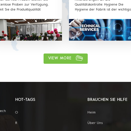
tenlose Proben zur Verfügung,
Qualitätskontrolle: Hygiene Die
it Sie die Produktqualität
Hygiene der Fabrik ist der wichtigs
rprüfen und testen können.
Teil unserer Produktion. Unsere
schiedene Formen, Farben,
Mitarbeiter sind in allen
erialien und beliebige Größen
Hygieneanforderungen gut geschul
nnen nach Kundenwunsch
und halten sich an die Regeln.
gepasst werden. Willkommener
: Etikett & Aufkleber & Hangtag
 Ihrem LOGO. Liefern Sie das
ebot und die Formkonstruktionen
htzeitig. Wir haben ein
VIEW MORE
fessionelles Verkaufsteam, um den
ten Service zu bieten.
HOT-TAGS
BRAUCHEN SIE HILFE
Tech
O
Heim
R
Über Uns