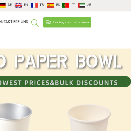
DE
EN
FR
ES
PT
AR
NTAKTIERE UNS
Ein Angebot Bekommen