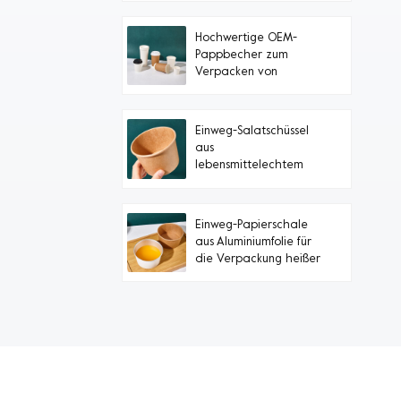
Hochwertige OEM-
Pappbecher zum
Verpacken von
heißem Tee mit
schwarzem Deckel
Einweg-Salatschüssel
aus
lebensmittelechtem
Papier zum Mitnehmen
Einweg-Papierschale
aus Aluminiumfolie für
die Verpackung heißer
Lebensmittel
Tägl