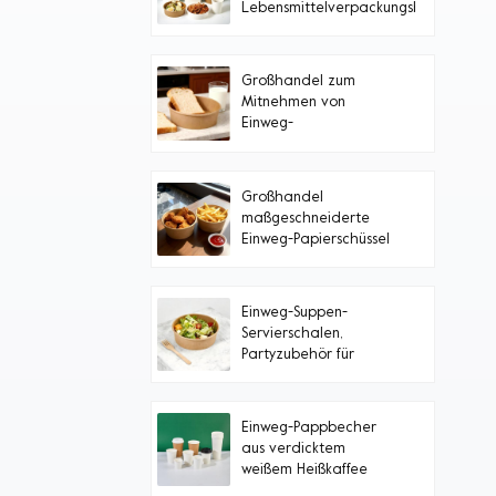
Lebensmittelverpackungsbehälter
aus Papier
Großhandel zum
Mitnehmen von
Einweg-
Lebensmittelbehältern,
Papierschüssel mit
Deckel
Großhandel
maßgeschneiderte
Einweg-Papierschüssel
zum Mitnehmen
Einweg-Suppen-
Servierschalen,
Partyzubehör für
heiße/kalte Speisen,
Suppe
Einweg-Pappbecher
aus verdicktem
weißem Heißkaffee