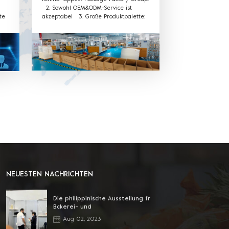
2. Sowohl OEM&ODM-Service ist
te
akzeptabel 3. Große Produktpalette:
Verwendung für Obst- und
Gemüseverpackungen PET-
t
Kunststoffbox, Tablett, Kunststoff-
Rollenfolie und Tasche für
Frischhaltung. Sushi, Kuchen , Keks,
Salat und eine weitere Kunststoffbox
für Lebensmittelverpackungen ,
Tablett, Rollfolie und Beutel aus
Kunststoff , alles aus einer Hand 4.
Verschiedene Materialien erhältlich:
Das Material kann PVC, PET, PP und
andere Umweltschutzmaterialien sein.
5. Ausgezeichneter Kundendienst:
Wir haben ein professionelles
Verkaufsteam, um den besten Service
zu bieten.
NEUESTEN NACHRICHTEN
Die philippinische Ausstellung fr
Bckerei- und
Lebensmittelverarbeitung
Aug 02, 2023
beginnt!