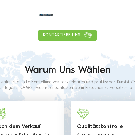
1
5
0
tons
KONTAKTIERE UNS
Warum Uns Wählen
ezialisiert auf die Herstellung von recycelbaren und praktischen Kunststo
erlegener OEM-Service ist entschlossen, Sie in Erstaunen zu versetzen. 3.
dieser Branche wird unser Personal alle Ihre Anforderungen erfüllen. 4. U
aus lebensmittelechtem Kunststoff hergestellt. Das verwendete Material
ionsverfahren mit Lebensmittelkontaktanforderungen wie in den nachs
Verordnungen und Richtlinien beschrieben.
ach dem Verkauf
Qualitätskontrolle
er Service: Proben: Stellen Sie
Anforderungen an die